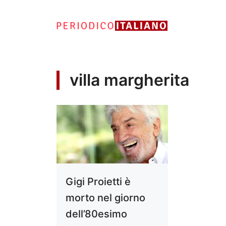
Vai
al
contenuto
villa margherita
Gigi Proietti è
morto nel giorno
dell’80esimo