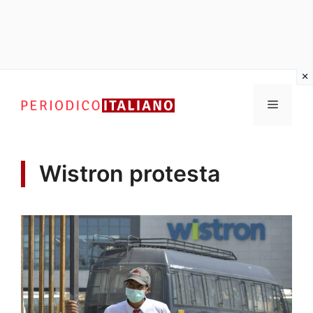
Vai
al
Menu
contenuto
Wistron protesta