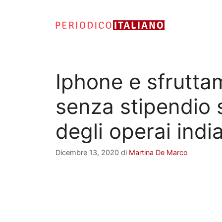
Vai
al
contenuto
Iphone e sfrutta
senza stipendio s
degli operai indi
Dicembre 13, 2020
di
Martina De Marco