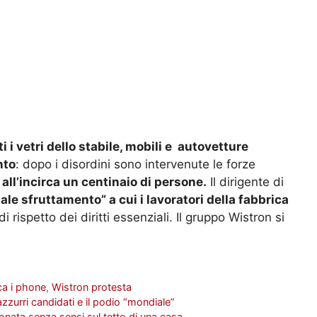
 i vetri dello stabile, mobili e autovetture
nto
: dopo i disordini sono intervenute le forze
all’incirca un centinaio di persone.
Il dirigente di
ale sfruttamento” a cui i lavoratori della fabbrica
rispetto dei diritti essenziali. Il gruppo Wistron si
ca i phone
,
Wistron protesta
 azzurri candidati e il podio “mondiale”
onata senza sensi sul tetto di una casa