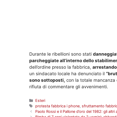
Durante le ribellioni sono stati
danneggiati
parcheggiate all’interno dello stabilime
dell’ordine presso la fabbrica,
arrestando 
un sindacato locale ha denunciato il
“brut
sono sottoposti,
con la totale mancanza di 
rifiuta di commentare gli avvenimenti.
Categorie
Esteri
Tag
protesta fabbrica i phone
,
sfruttamento fabbri
Paolo Rossi e il Pallone d’oro del 1982: gli altri
Bimba di 7 anni violentata da 2 uomini: abband