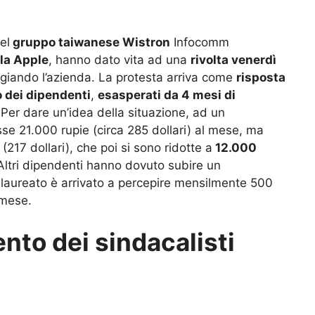
el
gruppo taiwanese Wistron
Infocomm
la Apple
, hanno dato vita ad una
rivolta venerdì
giando l’azienda. La protesta arriva come
risposta
 dei dipendenti
,
esasperati da 4 mesi di
.
Per dare un’idea della situazione, ad un
e 21.000 rupie (circa 285 dollari) al mese, ma
217 dollari), che poi si sono ridotte a
12.000
Altri dipendenti hanno dovuto subire un
laureato è arrivato a percepire mensilmente 500
 mese.
vento dei sindacalisti