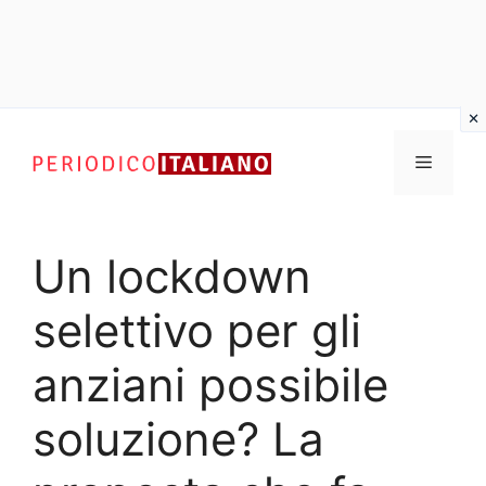
Vai
al
Menu
contenuto
Un lockdown
selettivo per gli
anziani possibile
soluzione? La