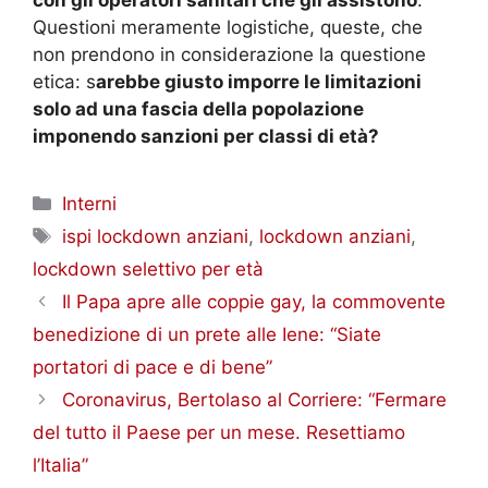
Questioni meramente logistiche, queste, che
non prendono in considerazione la questione
etica: s
arebbe giusto imporre le limitazioni
solo ad una fascia della popolazione
imponendo sanzioni per classi di età?
Categorie
Interni
Tag
ispi lockdown anziani
,
lockdown anziani
,
lockdown selettivo per età
Il Papa apre alle coppie gay, la commovente
benedizione di un prete alle Iene: “Siate
portatori di pace e di bene”
Coronavirus, Bertolaso al Corriere: “Fermare
del tutto il Paese per un mese. Resettiamo
l’Italia”