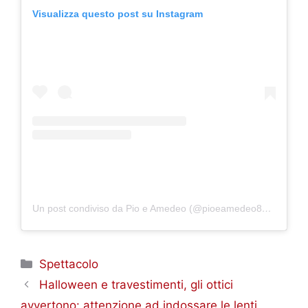
Visualizza questo post su Instagram
Un post condiviso da Pio e Amedeo (@pioeamedeo83)
in data
Categorie
Spettacolo
Halloween e travestimenti, gli ottici
avvertono: attenzione ad indossare le lenti