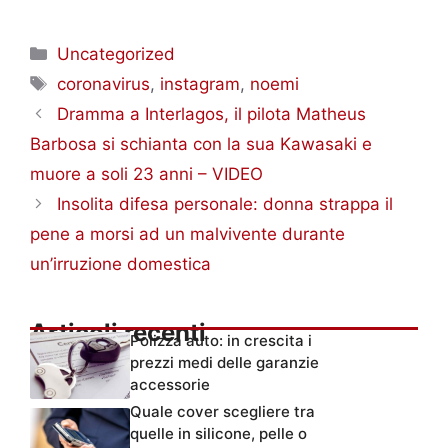
Categorie
Uncategorized
Tag
coronavirus
,
instagram
,
noemi
Dramma a Interlagos, il pilota Matheus
Barbosa si schianta con la sua Kawasaki e
muore a soli 23 anni – VIDEO
Insolita difesa personale: donna strappa il
pene a morsi ad un malvivente durante
un’irruzione domestica
Articoli recenti
Polizza auto: in crescita i
prezzi medi delle garanzie
accessorie
Quale cover scegliere tra
quelle in silicone, pelle o