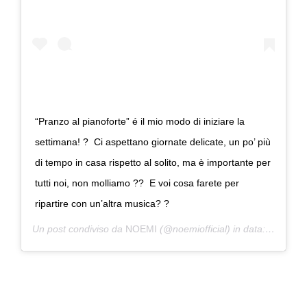
“Pranzo al pianoforte” é il mio modo di iniziare la
settimana! ? ⁣ Ci aspettano giornate delicate, un po’ più
di tempo in casa rispetto al solito, ma è importante per
tutti noi, non molliamo ?? ⁣ E voi cosa farete per
ripartire con un’altra musica? ?
Un post condiviso da
NOEMI
(@noemiofficial) in data:
9 Nov 20