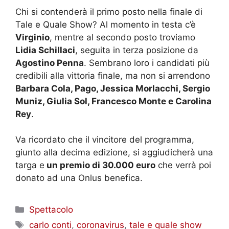
Chi si contenderà il primo posto nella finale di
Tale e Quale Show? Al momento in testa c’è
Virginio
, mentre al secondo posto troviamo
Lidia Schillaci
, seguita in terza posizione da
Agostino Penna
. Sembrano loro i candidati più
credibili alla vittoria finale, ma non si arrendono
Barbara Cola, Pago, Jessica Morlacchi, Sergio
Muniz, Giulia Sol, Francesco Monte e Carolina
Rey
.
Va ricordato che il vincitore del programma,
giunto alla decima edizione, si aggiudicherà una
targa e
un premio di 30.000 euro
che verrà poi
donato ad una Onlus benefica.
Categorie
Spettacolo
Tag
carlo conti
,
coronavirus
,
tale e quale show