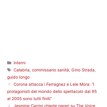
Categorie
Interni
Tag
Calabria
,
commissario sanità
,
Gino Strada
,
guido longo
Corona attacca i Ferragnez e Lele Mora: “I
protagonisti del mondo dello spettacolo dal 95
al 2005 sono tutti finiti”
Jasmine Carrisi chiede pareri su The Voice