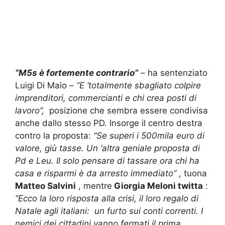
“M5s è fortemente contrario”
– ha sentenziato
Luigi Di Maio –
“E ‘totalmente sbagliato colpire
imprenditori, commercianti e chi crea posti di
lavoro”,
posizione che sembra essere condivisa
anche dallo stesso PD.
Insorge il centro destra
contro la proposta:
“Se superi i 500mila euro di
valore, giù tasse. Un ‘altra geniale proposta di
Pd e Leu. Il solo pensare di tassare ora chi ha
casa e risparmi è da arresto immediato”
, tuona
Matteo Salvini
, mentre
Giorgia Meloni twitta
:
“Ecco la loro risposta alla crisi, il loro regalo di
Natale agli italiani:
un furto sui conti correnti. I
nemici dei cittadini vanno fermati il ​​prima