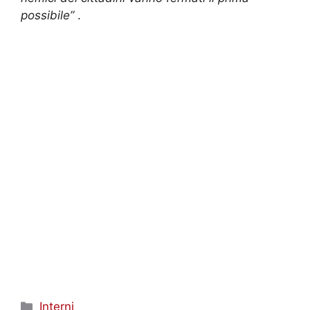
possibile”
.
Categorie
Interni