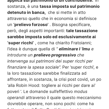
applica sul patrimonio di un contribuente.
In
sostanza, è una
tassa imposta sul patrimonio
detenuto in banca,
che si mette in atto
attraverso quello che in economia si definisce
un
‘prelievo forzoso’
.
Bisogna specificare,
però, degli aspetti importanti:
tale tassazione
sarebbe imposta solo ed esclusivamente ai
‘super ricchi’
, come ha chiarito Fratoianni;
l’idea è dunque quella di
”
eliminare l ‘Imu
e
introdurre un
prelievo progressivo
che
intervenga sui patrimoni dei super ricchi per
finanziare la spesa sociale”.
Per ‘super ricchi’
, e
la loro tassazione sarebbe finalizzata ad
affrontare, in sostanza, la crisi post covid, un po
‘alla Robin Hood: togliere ai ricchi per dare ai’
poveri ‘.
Le domande sull’effettivo
modus
operandi
attraverso il quale questo meccanismo
dovrebbe operare, non sono pochi: come ha