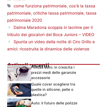
Tag
come funziona patrimoniale
,
cos'è la tassa
patrimoniale
,
critiche tassa patrimoniale
,
tassa
patrimoniale 2020
Dalma Maradona scoppia in lacrime per il
tributo dei giocatori del Boca Juniors – VIDEO
Spunta un video della notte di Ciro Grillo e
amici: ricostruita la dinamica delle violenze
Articoli recenti
Polizza auto: in crescita i
prezzi medi delle garanzie
accessorie
Quale cover scegliere tra
quelle in silicone, pelle o
plastica?
Auto: il futuro delle polizze