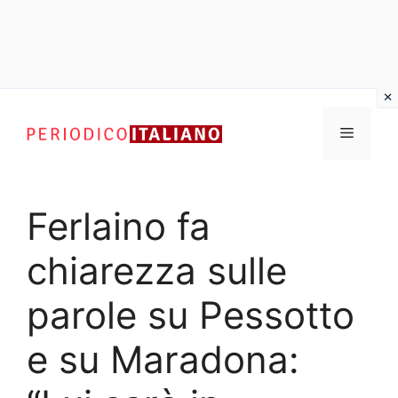
Vai
al
Menu
contenuto
Ferlaino fa
chiarezza sulle
parole su Pessotto
e su Maradona: