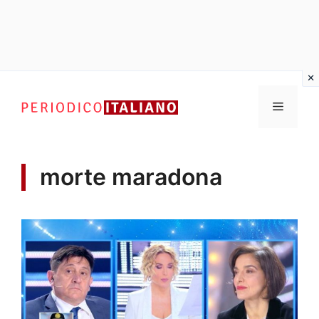
Vai
al
Menu
contenuto
morte maradona