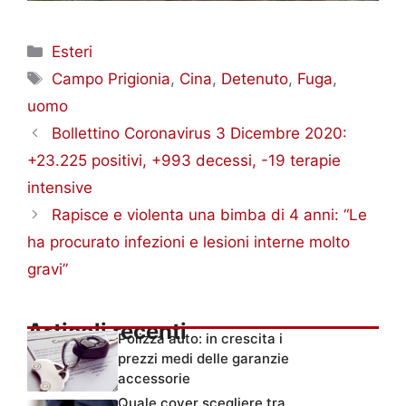
Categorie
Esteri
Tag
Campo Prigionia
,
Cina
,
Detenuto
,
Fuga
,
uomo
Bollettino Coronavirus 3 Dicembre 2020:
+23.225 positivi, +993 decessi, -19 terapie
intensive
Rapisce e violenta una bimba di 4 anni: “Le
ha procurato infezioni e lesioni interne molto
gravi”
Articoli recenti
Polizza auto: in crescita i
prezzi medi delle garanzie
accessorie
Quale cover scegliere tra