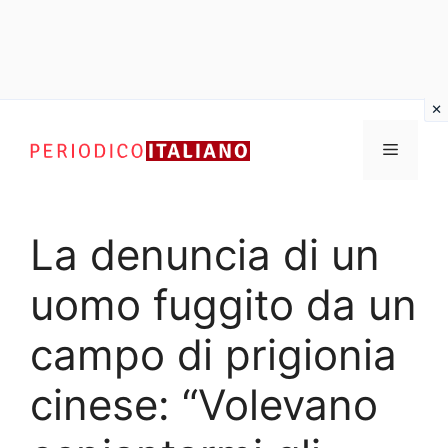
Vai
al
Menu
contenuto
La denuncia di un
uomo fuggito da un
campo di prigionia
cinese: “Volevano