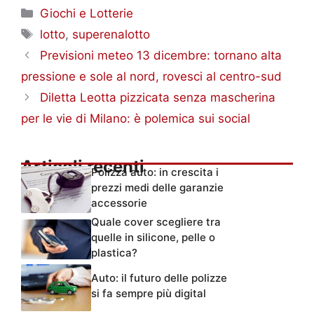
Categorie
Giochi e Lotterie
Tag
lotto
,
superenalotto
Previsioni meteo 13 dicembre: tornano alta
pressione e sole al nord, rovesci al centro-sud
Diletta Leotta pizzicata senza mascherina
per le vie di Milano: è polemica sui social
Articoli recenti
Polizza auto: in crescita i
prezzi medi delle garanzie
accessorie
Quale cover scegliere tra
quelle in silicone, pelle o
plastica?
Auto: il futuro delle polizze
si fa sempre più digital