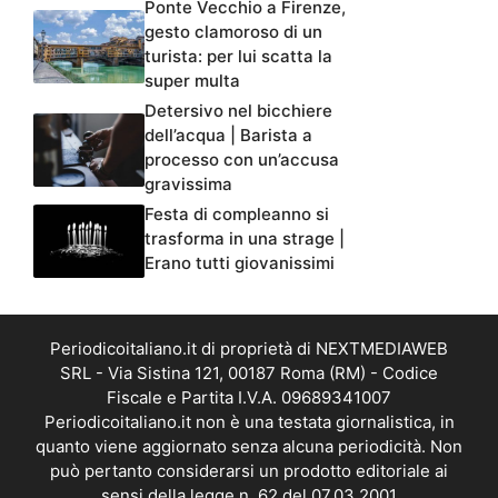
Ponte Vecchio a Firenze,
gesto clamoroso di un
turista: per lui scatta la
super multa
Detersivo nel bicchiere
dell’acqua | Barista a
processo con un’accusa
gravissima
Festa di compleanno si
trasforma in una strage |
Erano tutti giovanissimi
Periodicoitaliano.it di proprietà di NEXTMEDIAWEB
SRL - Via Sistina 121, 00187 Roma (RM) - Codice
Fiscale e Partita I.V.A. 09689341007
Periodicoitaliano.it non è una testata giornalistica, in
quanto viene aggiornato senza alcuna periodicità. Non
può pertanto considerarsi un prodotto editoriale ai
sensi della legge n. 62 del 07.03.2001