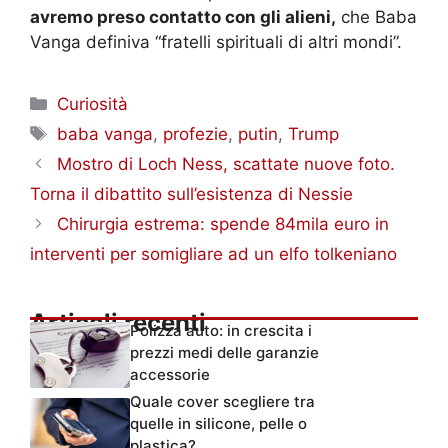
avremo preso contatto con gli alieni,
che Baba
Vanga definiva “fratelli spirituali di altri mondi”.
Categorie
Curiosità
Tag
baba vanga
,
profezie
,
putin
,
Trump
Mostro di Loch Ness, scattate nuove foto.
Torna il dibattito sull’esistenza di Nessie
Chirurgia estrema: spende 84mila euro in
interventi per somigliare ad un elfo tolkeniano
Articoli recenti
Polizza auto: in crescita i
prezzi medi delle garanzie
accessorie
Quale cover scegliere tra
quelle in silicone, pelle o
plastica?