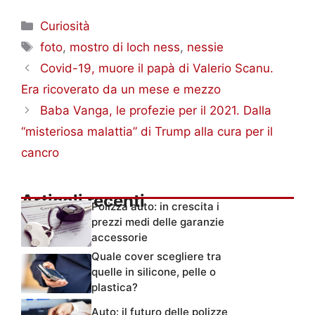
Categorie
Curiosità
Tag
foto
,
mostro di loch ness
,
nessie
Covid-19, muore il papà di Valerio Scanu.
Era ricoverato da un mese e mezzo
Baba Vanga, le profezie per il 2021. Dalla
“misteriosa malattia” di Trump alla cura per il
cancro
Articoli recenti
Polizza auto: in crescita i
prezzi medi delle garanzie
accessorie
Quale cover scegliere tra
quelle in silicone, pelle o
plastica?
Auto: il futuro delle polizze