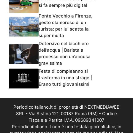
si fa sempre più digital
Ponte Vecchio a Firenze,
gesto clamoroso di un
turista: per lui scatta la
super multa
Detersivo nel bicchiere
dell’acqua | Barista a
processo con un’accusa
gravissima
Festa di compleanno si
trasforma in una strage |
Erano tutti giovanissimi
Periodicoitaliano.it di proprietà di NEXTMEDIAWEB
SRL - Via Sistina 121, 00187 Roma (RM) - Codice
Fiscale e Partita I.V.A. 09689341007
Periodicoitaliano.it non è una testata giornalistica, in