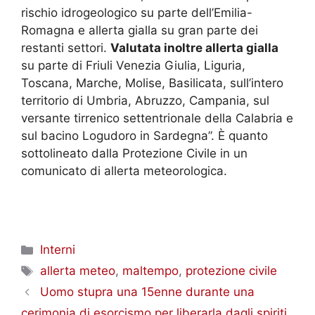
rischio idrogeologico su parte dell’Emilia-
Romagna e allerta gialla su gran parte dei
restanti settori.
Valutata inoltre allerta gialla
su parte di Friuli Venezia Giulia, Liguria,
Toscana, Marche, Molise, Basilicata, sull’intero
territorio di Umbria, Abruzzo, Campania, sul
versante tirrenico settentrionale della Calabria e
sul bacino Logudoro in Sardegna”. È quanto
sottolineato dalla Protezione Civile in un
comunicato di allerta meteorologica.
Categorie
Interni
Tag
allerta meteo
,
maltempo
,
protezione civile
Uomo stupra una 15enne durante una
cerimonia di esorcismo per liberarla dagli spiriti