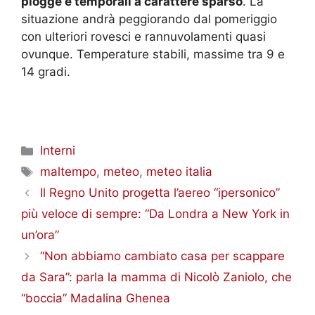
piogge e temporali a carattere sparso
. La
situazione andrà peggiorando dal pomeriggio
con ulteriori rovesci e rannuvolamenti quasi
ovunque. Temperature stabili, massime tra 9 e
14 gradi.
Categorie
Interni
Tag
maltempo
,
meteo
,
meteo italia
Il Regno Unito progetta l’aereo “ipersonico”
più veloce di sempre: “Da Londra a New York in
un’ora”
“Non abbiamo cambiato casa per scappare
da Sara”: parla la mamma di Nicolò Zaniolo, che
“boccia” Madalina Ghenea