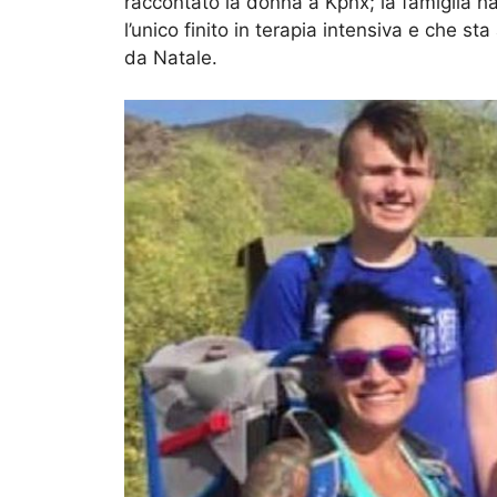
raccontato la donna a Kpnx; la famiglia h
l’unico finito in terapia intensiva e che 
da Natale.