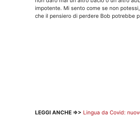
non darò mai un altro bacio o un altro abb
impotente. Mi sento come se non potessi
che il pensiero di perdere Bob potrebbe p
LEGGI ANCHE =>>
Lingua da Covid: nuovo