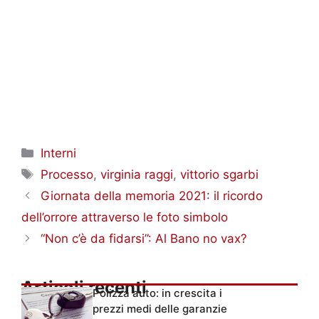
Categorie
Interni
Tag
Processo
,
virginia raggi
,
vittorio sgarbi
Giornata della memoria 2021: il ricordo
dell’orrore attraverso le foto simbolo
“Non c’è da fidarsi”: Al Bano no vax?
Articoli recenti
Polizza auto: in crescita i
prezzi medi delle garanzie