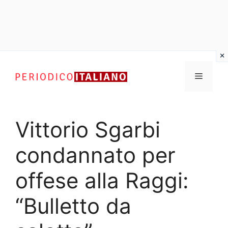
Vai
al
Menu
contenuto
Vittorio Sgarbi
condannato per
offese alla Raggi:
“Bulletto da