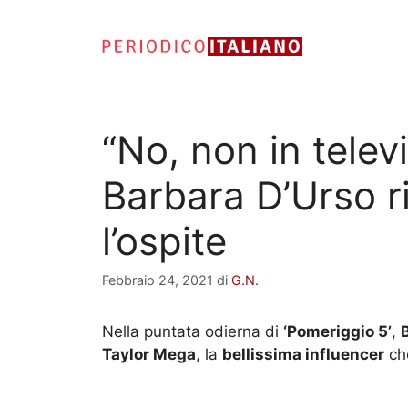
Vai
al
contenuto
“No, non in telev
Barbara D’Urso ri
l’ospite
Febbraio 24, 2021
di
G.N.
Nella puntata odierna di
‘Pomeriggio 5’
,
Taylor Mega
, la
bellissima influencer
ch