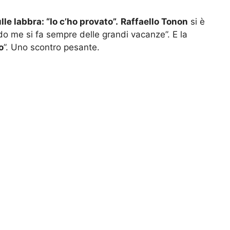
le labbra: “Io c’ho provato”.
Raffaello Tonon
si è
o me si fa sempre delle grandi vacanze”. E la
o
”. Uno scontro pesante.