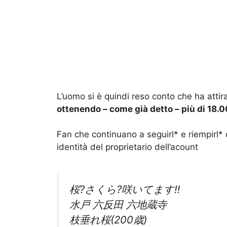
L’uomo si è quindi reso conto che ha atti
ottenendo – come già detto – più di 18.0
Fan che continuano a seguirl* e riempirl* 
identità del proprietario dell’acount
桜?さくら?咲いてます‼️
水戸 六反田 六地蔵寺
枝垂れ桜(200歳)