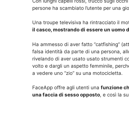
Con lunghi capelli rossi, trucco sugli occh
persone ha scambiato l’utente per una g
Una troupe televisiva ha rintracciato il mo
il casco, mostrando di essere un uomo 
Ha ammesso di aver fatto “catfishing” (at
falsa identità da parte di una persona, allo
rivelando di aver usato usato strumenti 
volto e dargli un aspetto femminile, perc
a vedere uno “zio” su una motocicletta.
FaceApp offre agli utenti una
funzione ch
una faccia di sesso opposto
, e così la s