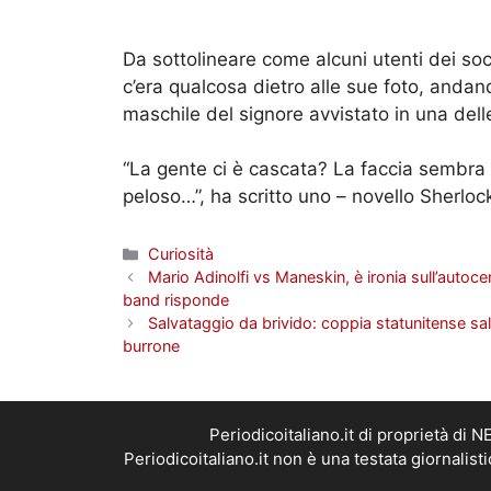
Da sottolineare come alcuni utenti dei so
c’era qualcosa dietro alle sue foto, anda
maschile del signore avvistato in una delle
“La gente ci è cascata? La faccia sembra
peloso…”, ha scritto uno – novello Sherlo
Categorie
Curiosità
Mario Adinolfi vs Maneskin, è ironia sull’autocen
band risponde
Salvataggio da brivido: coppia statunitense sal
burrone
Periodicoitaliano.it di proprietà d
Periodicoitaliano.it non è una testata giornalis