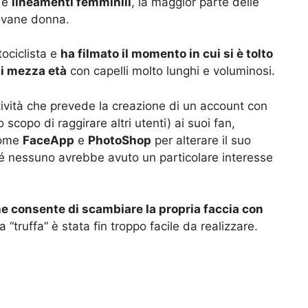
i e
lineamenti femminili
, la maggior parte delle
iovane donna.
tociclista e
ha filmato il momento in cui si è tolto
di mezza età
con capelli molto lunghi e voluminosi.
tività che prevede la creazione di un account con
 scopo di raggirare altri utenti) ai suoi fan,
come
FaceApp
e
PhotoShop
per alterare il suo
hé nessuno avrebbe avuto un particolare interesse
e consente di scambiare la propria faccia con
ua “truffa” è stata fin troppo facile da realizzare.