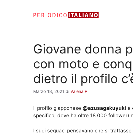
Vai
al
contenuto
Giovane donna po
con moto e conqu
dietro il profilo 
Marzo 18, 2021
di
Valeria P
Il profilo giapponese
@azusagakuyuki
è 
specifico, dove ha oltre 18.000 follower) n
I suoi seguaci pensavano che si trattasse