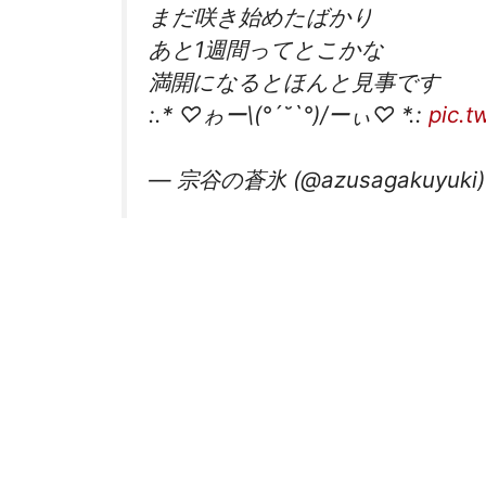
まだ咲き始めたばかり
あと1週間ってとこかな
満開になるとほんと見事です
:.* ♡ゎー\(°´˘`°)/ーぃ♡ *.:
pic.t
— 宗谷の蒼氷 (@azusagakuyuki