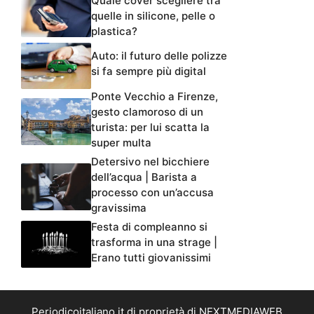
Quale cover scegliere tra
quelle in silicone, pelle o
plastica?
Auto: il futuro delle polizze
si fa sempre più digital
Ponte Vecchio a Firenze,
gesto clamoroso di un
turista: per lui scatta la
super multa
Detersivo nel bicchiere
dell’acqua | Barista a
processo con un’accusa
gravissima
Festa di compleanno si
trasforma in una strage |
Erano tutti giovanissimi
Periodicoitaliano.it di proprietà di NEXTMEDIAWEB