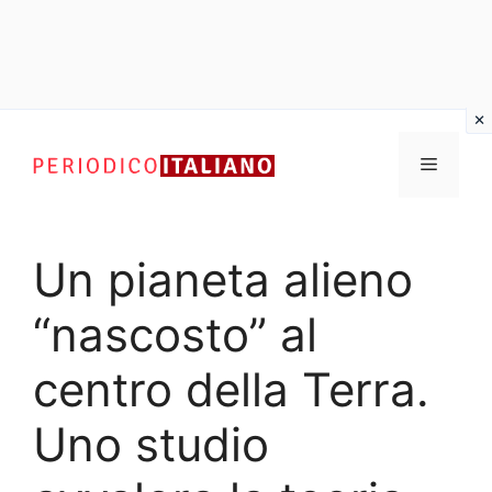
Vai
al
Menu
contenuto
Un pianeta alieno
“nascosto” al
centro della Terra.
Uno studio