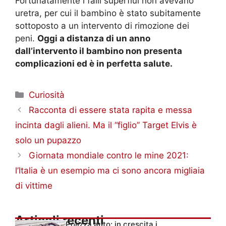
Fortunatamente i falli superflui non avevano
uretra, per cui il bambino è stato subitamente
sottoposto a un intervento di rimozione dei
peni.
Oggi a distanza di un anno
dall’intervento il bambino non presenta
complicazioni ed è in perfetta salute.
Categorie
Curiosità
Racconta di essere stata rapita e messa
incinta dagli alieni. Ma il “figlio” Target Elvis è
solo un pupazzo
Giornata mondiale contro le mine 2021:
l’Italia è un esempio ma ci sono ancora migliaia
di vittime
Articoli recenti
Polizza auto: in crescita i