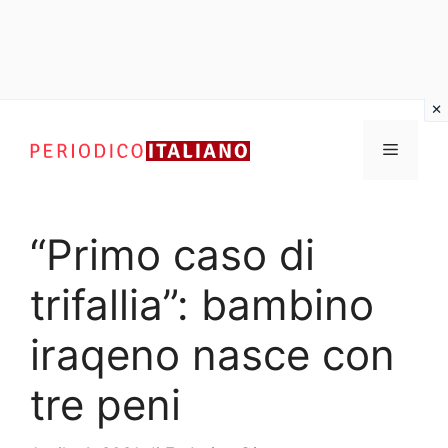
Vai
al
Menu
contenuto
“Primo caso di
trifallia”: bambino
iraqeno nasce con
tre peni