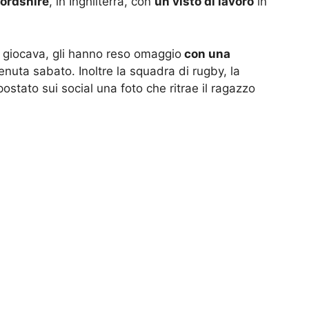
fordshire
, in Inghilterra, con
un visto di lavoro
in
o giocava, gli hanno reso omaggio
con una
nuta sabato. Inoltre la squadra di rugby, la
postato sui social una foto che ritrae il ragazzo