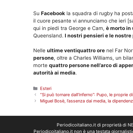
Su
Facebook
la squadra di rugby ha posta
il cuore pesante vi annunciamo che ieri [
qui in piedi tra George e Cam,
è morto in 
Queensland.
I nostri pensieri e le nostre
Nelle
ultime ventiquattro ore
nel Far No
persone
, oltre a Charles Williams, un bi
morte
quattro persone nell’arco di appe
autorità ai media
.
Categorie
Esteri
“Si può tornare dall’Inferno”: Pupo, le proprie di
Miguel Bosè, l’assenza dai media, la dipendenz
Periodicoitaliano.it di proprietà d
Periodicoitaliano.it non è una testata giornalis