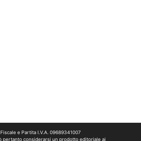
Fiscale e Partita I.V.A. 09689341007
ò pertanto considerarsi un prodotto editoriale ai