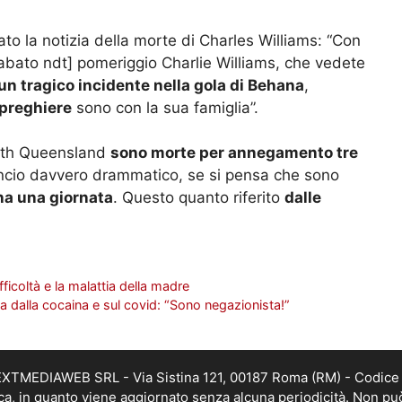
to la notizia della morte di Charles Williams: “Con
sabato ndt] pomeriggio Charlie Williams, che vedete
un tragico incidente nella gola di Behana
,
 preghiere
sono con la sua famiglia”.
rth Queensland
sono morte per annegamento tre
lancio davvero drammatico, se si pensa che sono
na una giornata
. Questo quanto riferito
dalle
fficoltà e la malattia della madre
a dalla cocaina e sul covid: “Sono negazionista!”
i NEXTMEDIAWEB SRL - Via Sistina 121, 00187 Roma (RM) - Codice 
tica, in quanto viene aggiornato senza alcuna periodicità. Non pu