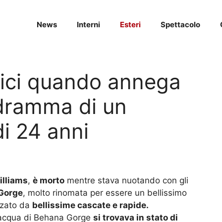
News
Interni
Esteri
Spettacolo
mici quando annega
 dramma di un
di 24 anni
illiams
,
è morto
mentre stava nuotando con gli
Gorge
, molto rinomata per essere un bellissimo
izzato da
bellissime cascate e rapide.
ll’acqua di Behana Gorge
si trovava in stato di