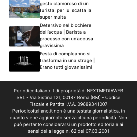
gesto clamoroso di un
turista: per lui scatta la
super multa
Detersivo nel bicchiere
dell’acqua | Barista a
processo con un’accusa
gravissima
Festa di compleanno si
trasforma in una strage |
Erano tutti giovanissimi
Periodicoitaliano.it di proprietà di NEXTMEDIAWEB
SRL - Via Sistina 121, 00187 Roma (RM) - Codice
Fiscale e Partita I.V.A. 09689341007
Periodicoitaliano.it non è una testata giornalistica, in
quanto viene aggiornato senza alcuna periodicità. Non
può pertanto considerarsi un prodotto editoriale ai
sensi della legge n. 62 del 07.03.2001