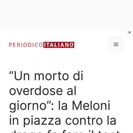
Vai
al
Menu
contenuto
“Un morto di
overdose al
giorno”: la Meloni
in piazza contro la