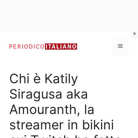
Vai
al
Menu
contenuto
Chi è Katily
Siragusa aka
Amouranth, la
streamer in bikini