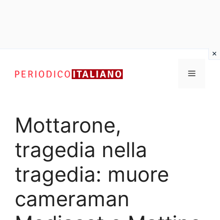
Vai
al
Menu
contenuto
Mottarone,
tragedia nella
tragedia: muore
cameraman