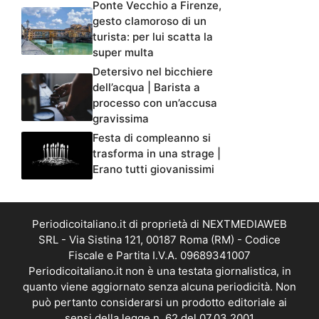
Ponte Vecchio a Firenze,
gesto clamoroso di un
turista: per lui scatta la
super multa
Detersivo nel bicchiere
dell’acqua | Barista a
processo con un’accusa
gravissima
Festa di compleanno si
trasforma in una strage |
Erano tutti giovanissimi
Periodicoitaliano.it di proprietà di NEXTMEDIAWEB
SRL - Via Sistina 121, 00187 Roma (RM) - Codice
Fiscale e Partita I.V.A. 09689341007
Periodicoitaliano.it non è una testata giornalistica, in
quanto viene aggiornato senza alcuna periodicità. Non
può pertanto considerarsi un prodotto editoriale ai
sensi della legge n. 62 del 07.03.2001