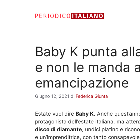
Vai
al
contenuto
Baby K punta all
e non le manda a
emancipazione
Giugno 12, 2021
di
Federica Giunta
Estate vuol dire
Baby K
. Anche quest’anno
protagonista dell’estate italiana, ma att
disco di diamante
, undici platino e rico
e un’imprenditrice, con tanto consapevole