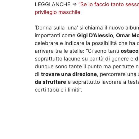
LEGGI ANCHE =>
“Se io faccio tanto sess
privilegio maschile
‘Donna sulla luna’ si chiama il nuovo alb
importanti come
Gigi D’Alessio
,
Omar Mo
celebrare e indicare la possibilità che ha
arrivare tra le stelle: “Ci sono tanti
ostaco
soprattutto lacune su parità di genere e d
dunque sono tante il punto ma per tutte n
di
trovare una direzione
, percorrere una 
da sfruttare
e soprattutto lavorare a test
certi tabù e i limiti”.