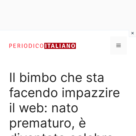
Vai
al
Menu
contenuto
Il bimbo che sta
facendo impazzire
il web: nato
prematuro, è