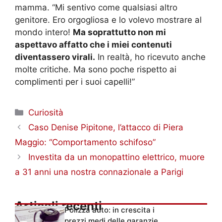
mamma. “Mi sentivo come qualsiasi altro
genitore. Ero orgogliosa e lo volevo mostrare al
mondo intero!
Ma soprattutto non mi
aspettavo affatto che i miei contenuti
diventassero virali.
In realtà, ho ricevuto anche
molte critiche. Ma sono poche rispetto ai
complimenti per i suoi capelli!”
Categorie
Curiosità
Caso Denise Pipitone, l’attacco di Piera
Maggio: “Comportamento schifoso”
Investita da un monopattino elettrico, muore
a 31 anni una nostra connazionale a Parigi
Articoli recenti
Polizza auto: in crescita i
prezzi medi delle garanzie