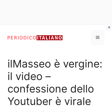
Vai
al
Menu
contenuto
ilMasseo è vergine:
il video –
confessione dello
Youtuber è virale