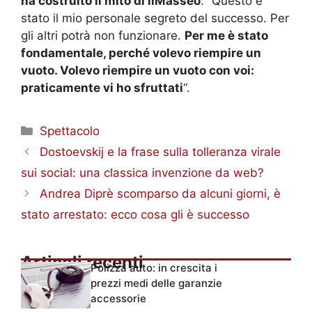
ha costruito il mito di ilMasseo
: “Questo è
stato il mio personale segreto del successo. Per
gli altri potrà non funzionare.
Per me è stato
fondamentale, perché volevo riempire un
vuoto. Volevo riempire un vuoto con voi:
praticamente vi ho sfruttati
“.
Categorie
Spettacolo
Dostoevskij e la frase sulla tolleranza virale
sui social: una classica invenzione da web?
Andrea Diprè scomparso da alcuni giorni, è
stato arrestato: ecco cosa gli è successo
Articoli recenti
Polizza auto: in crescita i
prezzi medi delle garanzie
accessorie