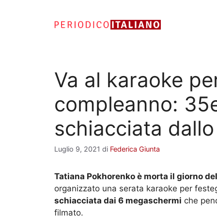
Vai
al
contenuto
Va al karaoke per
compleanno: 35
schiacciata dall
Luglio 9, 2021
di
Federica Giunta
Tatiana Pokhorenko è morta il giorno d
organizzato una serata karaoke per festeg
schiacciata dai 6 megaschermi
che pend
filmato.