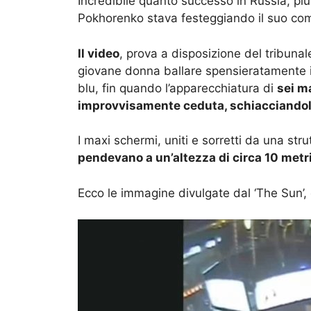
Incredibile quanto successo in Russia, p
Pokhorenko stava festeggiando il suo com
Il video
, prova a disposizione del tribunal
giovane donna ballare spensieratamente in 
blu, fin quando l’apparecchiatura di
sei m
improvvisamente ceduta, schiacciandol
I maxi schermi, uniti e sorretti da una str
pendevano a un’altezza di circa 10 metri
Ecco le immagine divulgate dal ‘The Sun’, c