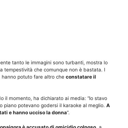
mente tanto le immagini sono turbanti, mostra lo
una tempestività che comunque non è bastata. I
 hanno potuto fare altro che
constatare il
do il momento, ha dichiarato ai media: “Io stavo
imo piano potevano godersi il karaoke al meglio.
A
tati e hanno ucciso la donna
“.
paigora è accusato di omicidio colposo
, a