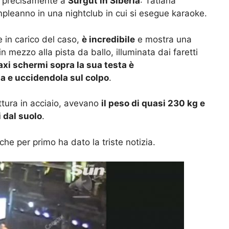
iù precisamente a
Surgut in Siberia
: Tatiana
pleanno in una nightclub in cui si esegue karaoke.
e in carico del caso,
è incredibile
e mostra una
mezzo alla pista da ballo, illuminata dai faretti
axi schermi sopra la sua testa è
a e uccidendola sul colpo
.
uttura in acciaio, avevano
il peso di quasi 230 kg e
 dal suolo
.
he per primo ha dato la triste notizia.