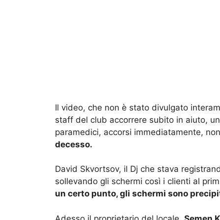
Il video, che non è stato divulgato intera
staff del club accorrere subito in aiuto, 
paramedici, accorsi immediatamente, non
decesso.
David Skvortsov, il Dj che stava registran
sollevando gli schermi così i clienti al pr
un certo punto, gli schermi sono precipi
Adesso il proprietario del locale,
Semen Ko