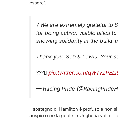
essere”.
? We are extremely grateful to 
for being active, visible allies t
showing solidarity in the build-
Thank you, Seb & Lewis. Your s
?️‍??️‍⚧️
pic.twitter.com/qWTvZPELI
— Racing Pride (@RacingPride
Il sostegno di Hamilton è profuso e non si f
auspico che la gente in Ungheria voti ne