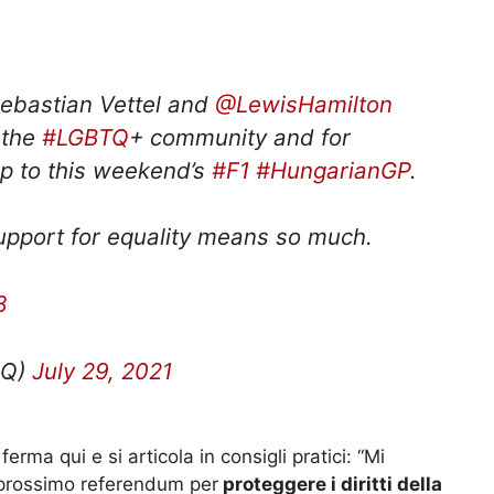
Sebastian Vettel and
@LewisHamilton
o the
#LGBTQ
+ community and for
up to this weekend’s
#F1
#HungarianGP
.
upport for equality means so much.
8
HQ)
July 29, 2021
erma qui e si articola in consigli pratici: “Mi
l prossimo referendum per
proteggere i diritti della