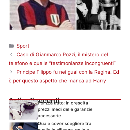
Categorie
Sport
Caso di Gianmarco Pozzi, il mistero del
telefono e quelle “testimonianze incongruenti”
Principe Filippo fu nei guai con la Regina. Ed
è per questo aspetto che manca ad Harry
Articoli recenti
Polizza auto: in crescita i
prezzi medi delle garanzie
accessorie
Quale cover scegliere tra
quelle in silicone, pelle o