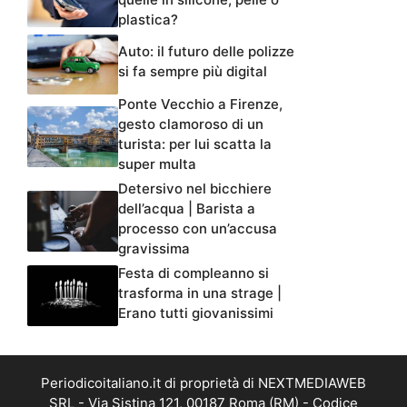
plastica?
Auto: il futuro delle polizze
si fa sempre più digital
Ponte Vecchio a Firenze,
gesto clamoroso di un
turista: per lui scatta la
super multa
Detersivo nel bicchiere
dell’acqua | Barista a
processo con un’accusa
gravissima
Festa di compleanno si
trasforma in una strage |
Erano tutti giovanissimi
Periodicoitaliano.it di proprietà di NEXTMEDIAWEB
SRL - Via Sistina 121, 00187 Roma (RM) - Codice