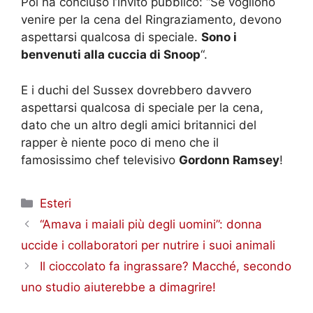
Poi ha concluso l’invito pubblico: “Se vogliono
venire per la cena del Ringraziamento, devono
aspettarsi qualcosa di speciale.
Sono i
benvenuti alla cuccia di Snoop
“.
E i duchi del Sussex dovrebbero davvero
aspettarsi qualcosa di speciale per la cena,
dato che un altro degli amici britannici del
rapper è niente poco di meno che il
famosissimo chef televisivo
Gordonn Ramsey
!
Categorie
Esteri
“Amava i maiali più degli uomini”: donna
uccide i collaboratori per nutrire i suoi animali
Il cioccolato fa ingrassare? Macché, secondo
uno studio aiuterebbe a dimagrire!