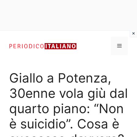
Vai
al
Menu
contenuto
Giallo a Potenza,
30enne vola giù dal
quarto piano: “Non
è suicidio”. Cosa è