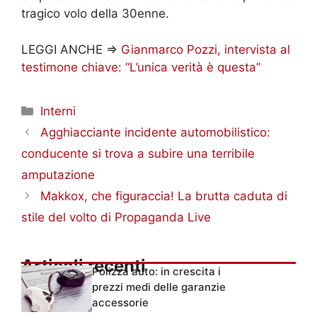
tragico volo della 30enne.
LEGGI ANCHE =>
Gianmarco Pozzi, intervista al
testimone chiave: “L’unica verità è questa”
Categorie
Interni
Agghiacciante incidente automobilistico:
conducente si trova a subire una terribile
amputazione
Makkox, che figuraccia! La brutta caduta di
stile del volto di Propaganda Live
Articoli recenti
Polizza auto: in crescita i
prezzi medi delle garanzie
accessorie