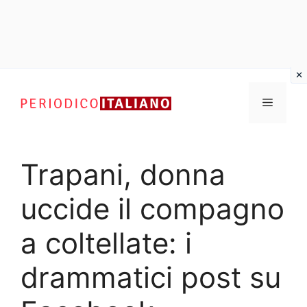
Vai
al
Menu
contenuto
Trapani, donna
uccide il compagno
a coltellate: i
drammatici post su