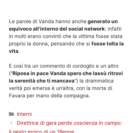
Le parole di Vanda hanno anche
generato un
equivoco all’interno del social network
: infatti
in molti erano convinti che la vittima fosse stata
proprio la donna, pensando che si
fosse tolta la
vita
.
E così tra un commento di cordoglio e un altro
(“
Riposa in pace Vanda spero che lassù ritrovi
la serenità che ti mancava
“) la drammatica
verità poi emersa è un’altra, con la morte di
Favara per mano della compagna.
Categorie
Interni
Direttrice di gara perde coscienza in campo:
il gesto eroico di un 18enne