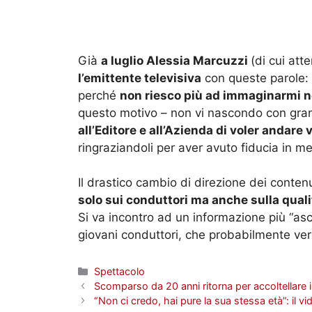
Già
a luglio Alessia Marcuzzi
(di cui att
l’emittente televisiva
con queste parole:
perché
non riesco più ad immaginarmi 
questo motivo – non vi nascondo con gra
all’Editore e all’Azienda di voler andare 
ringraziandoli per aver avuto fiducia in me 
Il drastico cambio di direzione dei conte
solo sui conduttori ma anche sulla quali
Si va incontro ad un informazione più “as
giovani conduttori, che probabilmente verr
Categorie
Spettacolo
Scomparso da 20 anni ritorna per accoltellare il 
“Non ci credo, hai pure la sua stessa età”: il vi