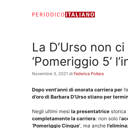
Vai
al
contenuto
La D’Urso non ci 
‘Pomeriggio 5’ l’
Novembre 3, 2021
di
Federica Pollara
Dopo vent’anni di onorata carriera per
l’
d’oro di Barbara D’Urso stiano per termi
Negli ultimi mesi
la presentatrice
storica
completamente la carriera
: non solo l’
ac
‘Pomeriggio Cinque’
, ma anche
l’elimina