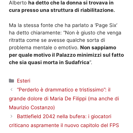
Alberto
ha detto che la donna si trovava in
cura presso una struttura di riabilitazione.
Ma la stessa fonte che ha parlato a ‘Page Six’
ha detto chiaramente: “Non è giusto che venga
ritratta come se avesse qualche sorta di
problema mentale o emotivo.
Non sappiamo
per quale motivo il Palazzo minimizzi sul fatto
che sia quasi morta in Sudafrica
“.
Categorie
Esteri
“Perderlo è drammatico e tristissimo”: il
grande dolore di Maria De Filippi (ma anche di
Maurizio Costanzo)
Battlefield 2042 nella bufera: i giocatori
criticano aspramente il nuovo capitolo del FPS