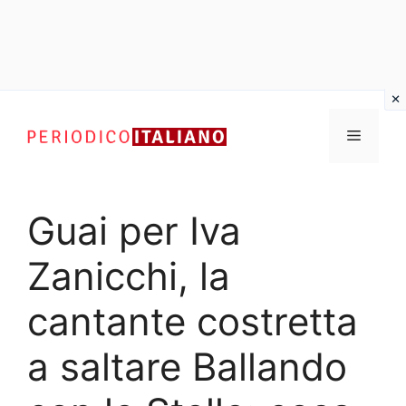
Vai
al
Menu
contenuto
Guai per Iva
Zanicchi, la
cantante costretta
a saltare Ballando