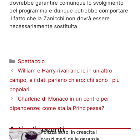
dovrebbe garantire comunque lo svolgimento
del programma e dunque potrebbe comportare
il fatto che la Zanicchi non dovrà essere
necessariamente sostituita.
Categorie
Spettacolo
William e Harry rivali anche in un altro
campo, e i dati parlano chiaro: chi sono i più
popolari
Charlene di Monaco in un centro per
dipendenze: come sta la Principessa?
Articoli recenti
Polizza auto: in crescita i
prezzi medi delle garanzie