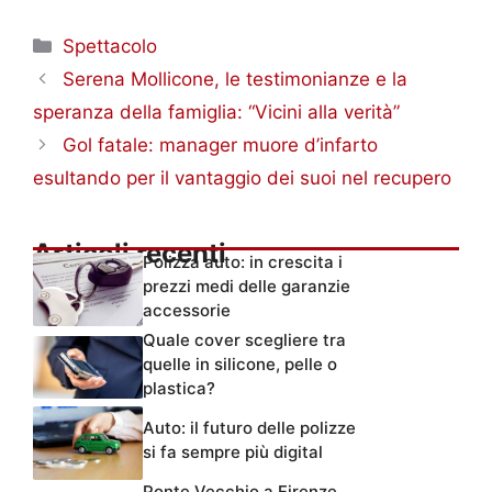
Categorie
Spettacolo
Serena Mollicone, le testimonianze e la
speranza della famiglia: “Vicini alla verità”
Gol fatale: manager muore d’infarto
esultando per il vantaggio dei suoi nel recupero
Articoli recenti
Polizza auto: in crescita i
prezzi medi delle garanzie
accessorie
Quale cover scegliere tra
quelle in silicone, pelle o
plastica?
Auto: il futuro delle polizze
si fa sempre più digital
Ponte Vecchio a Firenze,