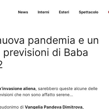
News
Interni
Esteri
Spettacolo
a nuova pandemia e un
e previsioni di Baba
2
un’invasione aliena
, sarebbero queste alcune delle
evisioni che non sono affatto serene…
seudonimo di
Vangelia Pandeva Dimitrova,