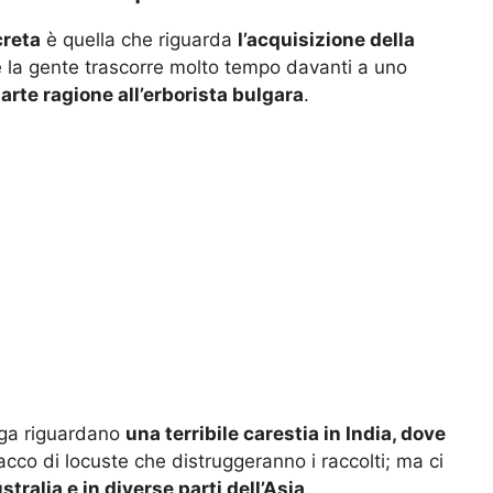
creta
è quella che riguarda
l’acquisizione della
che la gente trascorre molto tempo davanti a uno
arte ragione all’erborista bulgara
.
nga riguardano
una terribile carestia in India, dove
tacco di locuste che distruggeranno i raccolti; ma ci
tralia e in diverse parti dell’Asia
.