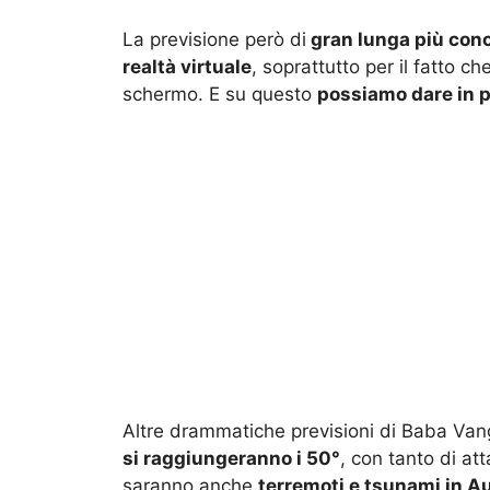
La previsione però di
gran lunga più con
realtà virtuale
, soprattutto per il fatto 
schermo. E su questo
possiamo dare in p
Altre drammatiche previsioni di Baba Va
si raggiungeranno i 50°
, con tanto di at
saranno anche
terremoti e tsunami in Aus