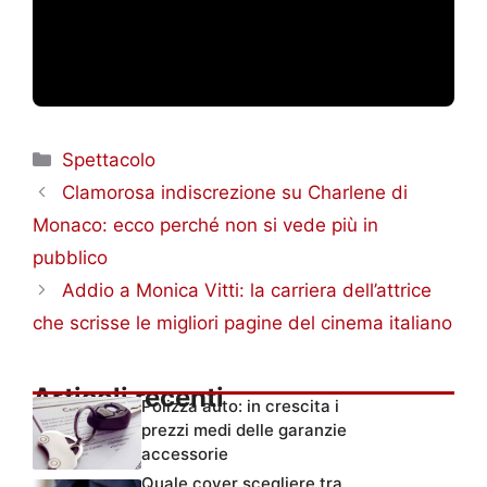
Categorie
Spettacolo
Clamorosa indiscrezione su Charlene di
Monaco: ecco perché non si vede più in
pubblico
Addio a Monica Vitti: la carriera dell’attrice
che scrisse le migliori pagine del cinema italiano
Articoli recenti
Polizza auto: in crescita i
prezzi medi delle garanzie
accessorie
Quale cover scegliere tra