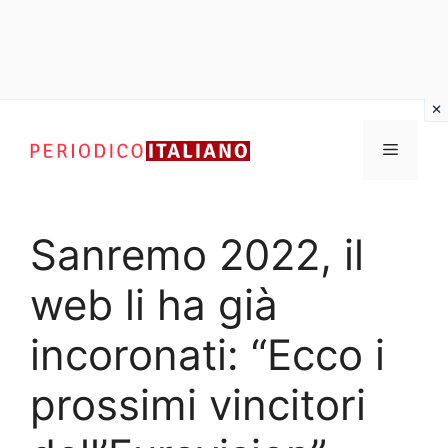
Vai
al
Menu
contenuto
Sanremo 2022, il
web li ha già
incoronati: “Ecco i
prossimi vincitori