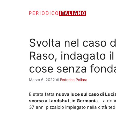
Vai
al
contenuto
Svolta nel caso d
Raso, indagato il
cose senza fond
Marzo 6, 2022
di
Federica Pollara
È stata fatta
nuova luce sul caso di Luc
scorso a Landshut, in Germani
a. La donn
37 anni pizzaiolo impiegato nella città te