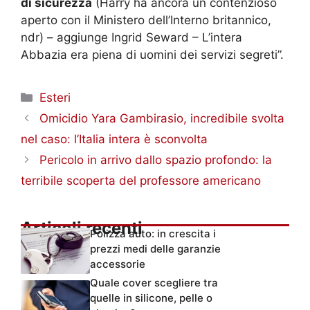
di sicurezza
(Harry ha ancora un contenzioso
aperto con il Ministero dell’Interno britannico,
ndr) – aggiunge Ingrid Seward – L’intera
Abbazia era piena di uomini dei servizi segreti”.
Categorie
Esteri
Omicidio Yara Gambirasio, incredibile svolta
nel caso: l’Italia intera è sconvolta
Pericolo in arrivo dallo spazio profondo: la
terribile scoperta del professore americano
Articoli recenti
Polizza auto: in crescita i
prezzi medi delle garanzie
accessorie
Quale cover scegliere tra
quelle in silicone, pelle o