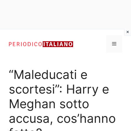
Vai
al
Menu
contenuto
“Maleducati e
scortesi”: Harry e
Meghan sotto
accusa, cos’hanno