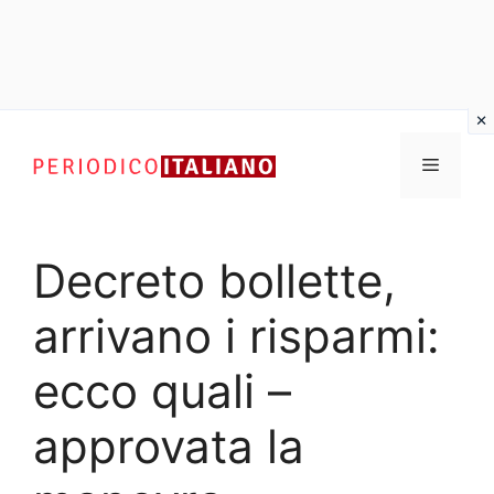
Vai
al
Menu
contenuto
Decreto bollette,
arrivano i risparmi:
ecco quali –
approvata la