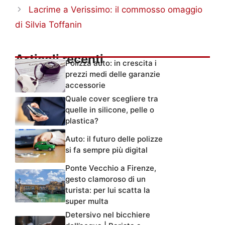
Lacrime a Verissimo: il commosso omaggio
di Silvia Toffanin
Articoli recenti
Polizza auto: in crescita i
prezzi medi delle garanzie
accessorie
Quale cover scegliere tra
quelle in silicone, pelle o
plastica?
Auto: il futuro delle polizze
si fa sempre più digital
Ponte Vecchio a Firenze,
gesto clamoroso di un
turista: per lui scatta la
super multa
Detersivo nel bicchiere