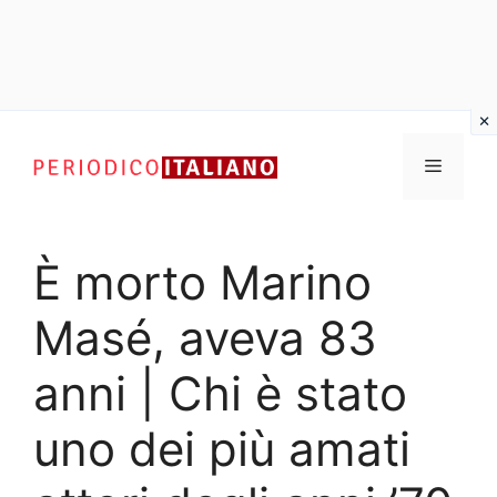
Vai
al
Menu
contenuto
È morto Marino
Masé, aveva 83
anni | Chi è stato
uno dei più amati