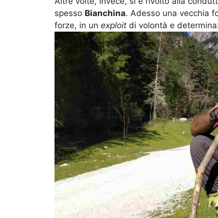
Altre volte, invece, si è rivolto alla condu
spesso
Bianchina
. Adesso una vecchia f
forze, in un
exploit
di volontà e determin