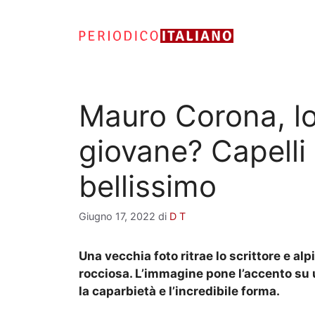
Vai
al
contenuto
Mauro Corona, lo
giovane? Capelli 
bellissimo
Giugno 17, 2022
di
D T
Una vecchia foto ritrae lo scrittore e a
rocciosa. L’immagine pone l’accento su 
la caparbietà e l’incredibile forma.