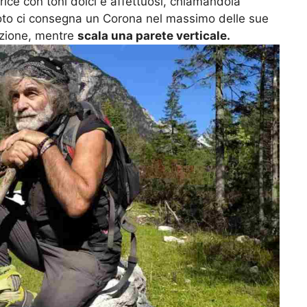
ttrice con toni dolci e affettuosi, chiamandola
oto ci consegna un Corona nel massimo delle sue
azione, mentre
scala una parete verticale.