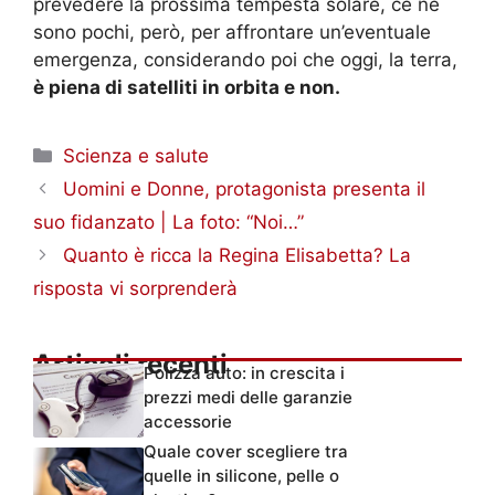
prevedere la prossima tempesta solare, ce ne
sono pochi, però, per affrontare un’eventuale
emergenza, considerando poi che oggi, la terra,
è piena di satelliti in orbita e non.
Categorie
Scienza e salute
Uomini e Donne, protagonista presenta il
suo fidanzato | La foto: “Noi…”
Quanto è ricca la Regina Elisabetta? La
risposta vi sorprenderà
Articoli recenti
Polizza auto: in crescita i
prezzi medi delle garanzie
accessorie
Quale cover scegliere tra
quelle in silicone, pelle o