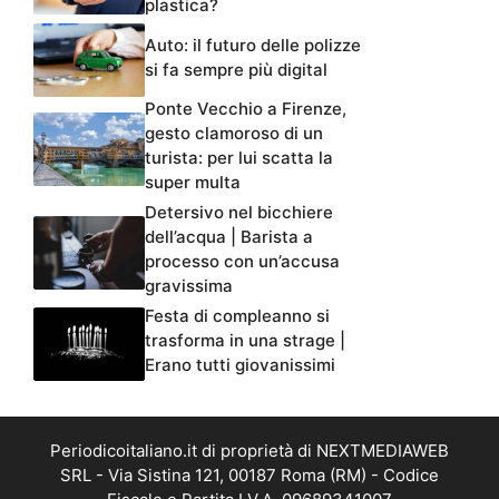
plastica?
Auto: il futuro delle polizze
si fa sempre più digital
Ponte Vecchio a Firenze,
gesto clamoroso di un
turista: per lui scatta la
super multa
Detersivo nel bicchiere
dell’acqua | Barista a
processo con un’accusa
gravissima
Festa di compleanno si
trasforma in una strage |
Erano tutti giovanissimi
Periodicoitaliano.it di proprietà di NEXTMEDIAWEB
SRL - Via Sistina 121, 00187 Roma (RM) - Codice