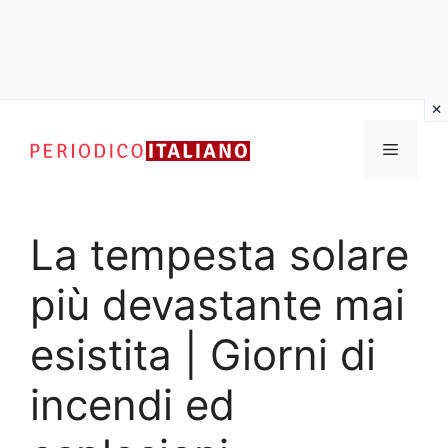
Vai
al
Menu
contenuto
La tempesta solare
più devastante mai
esistita | Giorni di
incendi ed